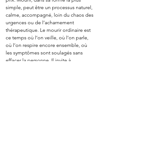
simple, peut être un processus naturel, 
calme, accompagné, loin du chaos des 
urgences ou de l’acharnement 
thérapeutique. Le mourir ordinaire est 
ce temps où l’on veille, où l’on parle, 
où l’on respire encore ensemble, où 
les symptômes sont soulagés sans 
effacer la personne. Il invite à 
déspectaculariser la mort pour mieux 
en restaurer l’humanité. Selon Dre 
Mannix, la dernière génération de 
personnes ayant vu la mort ordinaire en 
Occident s’apprête à disparaître. C’est 
tout un savoir qui disparaîtra avec elles.
Et si, au lieu de supprimer toute 
souffrance avec l’aide médicale à 
mourir ou même les soins palliatifs, on 