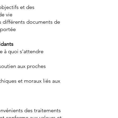
bjectifs et des
de vie
es différents documents de
r portée
idants
e à quoi s'attendre
 soutien aux proches
thiques et moraux liés aux
convénients des traitements
 et conforme aux valeurs et