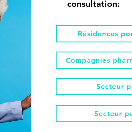
consultation:
Résidences po
Compagnies phar
Secteur p
Secteur pu