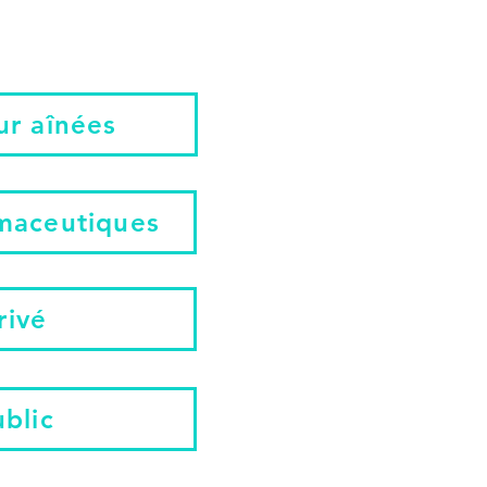
ur aînées
maceutiques
rivé
blic