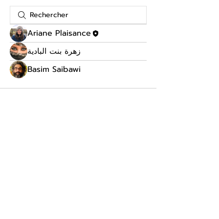
Ariane Plaisance
زهرة بنت البادية
Basim Saibawi
Réservez une consultation gratuite