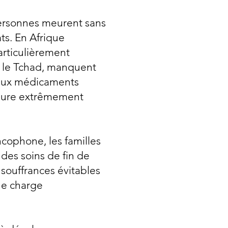
ersonnes meurent sans
ats. En Afrique
articulièrement
t le Tchad, manquent
s aux médicaments
meure extrêmement
ncophone, les familles
des soins de fin de
 souffrances évitables
ne charge