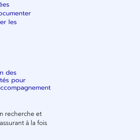
ées
documenter
er les
on des
tés pour
l’accompagnement
en recherche et
ssurant à la fois