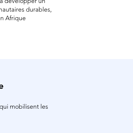
e à développer un
nautaires durables,
en Afrique
e
ui mobilisent les