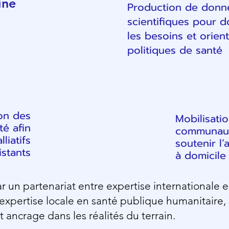
ine
Production de donn
scientifiques pour 
les besoins et orient
politiques de santé
1
on des
Mobilisati
2
3
té afin
communau
liatifs
soutenir 
istants
à domicile
ar un partenariat entre expertise internationale 
 expertise locale en santé publique humanitaire, a
t ancrage dans les réalités du terrain.