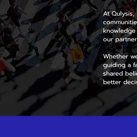
At Qulysis,
communitie
knowledge i
our partne
Whether we
guiding a f
shared beli
better deci