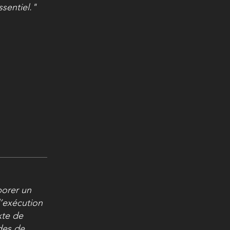
sentiel."
borer un
d’exécution
xte de
des de