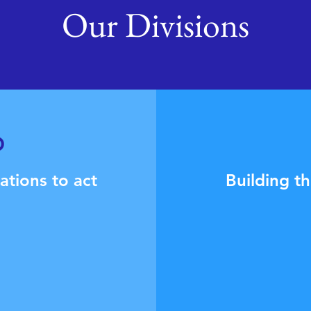
Our Divisions
O
ations to act
Building th