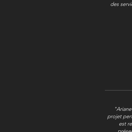
des servi
"Ariane
projet per
est r
prése