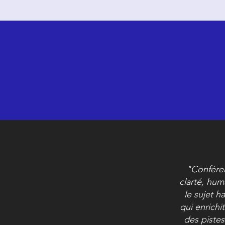
"Conféren
clarté, hum
le sujet h
qui enrich
des pistes