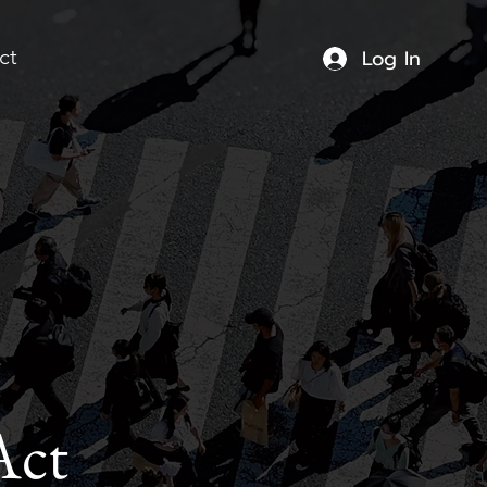
Log In
ct
Act