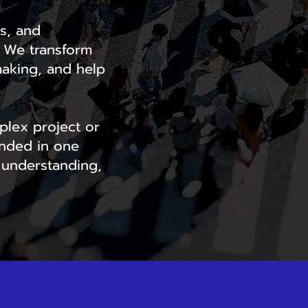
ns, and
. We transform
making, and help
plex project or
unded in one
r understanding,