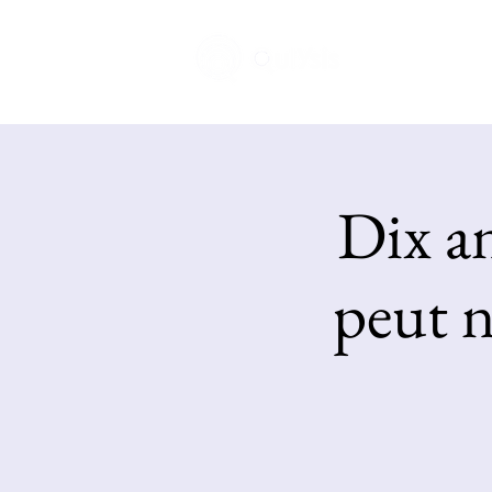
Home
Dix an
peut 