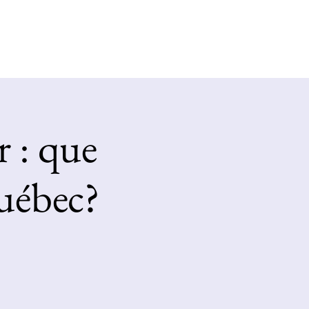
Log In
ct
r : que
uébec?